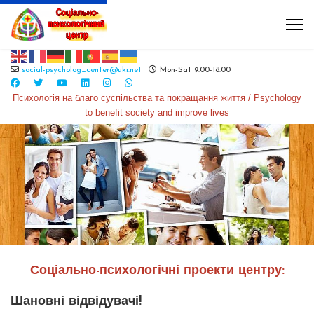
social-psycholog_center@ukr.net
Mon-Sat 9.00-18.00
Психологія на благо суспільства та покращання життя / Psychology
to benefit society and improve lives
Соціально-психологічні проекти центру:
Шановні відвідувачі!