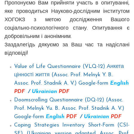
Пропонуємо Вам прийняти участь в опитуванні,
яке проводиться Науково-дослідним інститутом
ХОГОКЗ з метою дослідження Вашого
соціально-психологічного стану. Опитування є
добровільним і анонімним.
Заздалегідь дякуємо за Ваш час та надіслані
відповіді!
Value of Life Questionnaire (VLQ-12) Анкета
цінності життя (Assoc. Prof. Melnyk Y. B..
Assoc. Prof. Stadnik A. V.) Google-form
English
PDF
/
Ukrainian
PDF
Doomscrolling Questionnaire (DQ-12) (Assoc.
Prof. Melnyk Yu. B.. Assoc. Prof. Stadnik A. V.)
Google-form
English
PDF
/
Ukrainian
PDF
Coping Strategies Inventory Short-Form (CSI-
SF) (Ukrainian version adapted Assoc. Prof.